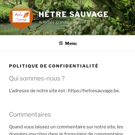
Aller
au
HÊTRE SAUVAGE
contenu
Activités grandeur nature
principal
Menu
POLITIQUE DE CONFIDENTIALITÉ
Qui sommes-nous ?
L’adresse de notre site est : https://hetresauvage.be.
Commentaires
Quand vous laissez un commentaire sur notre site, les
données inscrites dans le formulaire de commentaire,